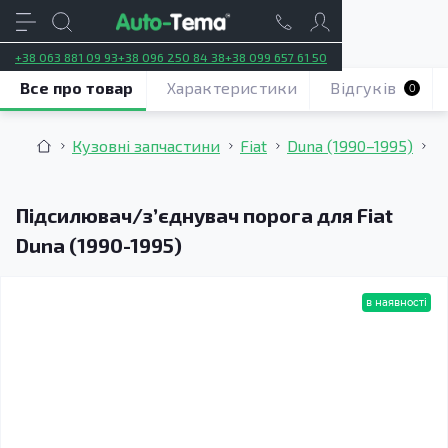
+38 063 881 09 93
+38 096 250 84 38
+38 099 657 61 50
Все про товар
Характеристики
Відгуків
0
Кузовні запчастини
Fiat
Duna (1990–1995)
П
Підсилювач/зʼєднувач порога для Fiat
Duna (1990-1995)
в наявності