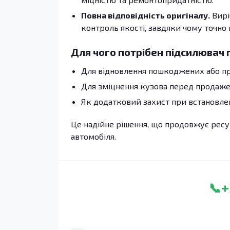
Повна відповідність оригіналу.
Вирі
контроль якості, завдяки чому точно
Для чого потрібен підсилювач 
Для відновлення пошкоджених або п
Для зміцнення кузова перед продаже
Як додатковий захист при встановлен
Це надійне рішення, що продовжує ресур
автомобіля.
+
📞