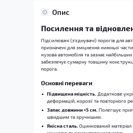
Опис
Посилення та відновле
Підсилювачі (з’єднувачі) порогів для авт
призначені для зміцнення нижньої части
кузова автомобіля та зазнає найбільших
забезпечує сумарну товщину конструкції
порога.
Основні переваги
Підвищена міцність.
Додаткове укрі
деформацій, корозії та повторного р
Запас довжини +5 см.
Полегшує припа
швидшим та зручнішим.
Якісна сталь.
Оцинкований матеріал 
міцністю та ремонтопридатністю.