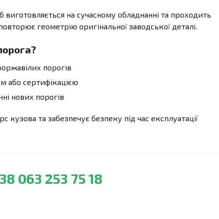
б виготовляється на сучасному обладнанні та проходить
 повторює геометрію оригінальної заводської деталі.
порога?
роржавілих порогів
м або сертифікацією
ні нових порогів
с кузова та забезпечує безпеку під час експлуатації
38 063 253 75 18