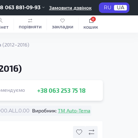
8 063 881-09-93
Замовити дзвінок
RU
UA
0
порівняти
закладки
інет
кошик
 (2012–2016)
2016)
+38 063 253 75 18
омендуємо
Виробник:
TM Auto-Tema
0.ALL.0.00