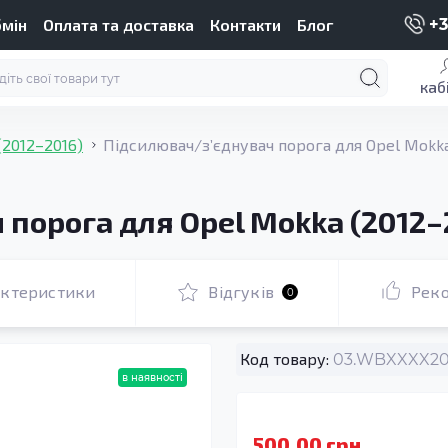
бмін
Оплата та доставка
Контакти
Блог
+3
каб
(2012–2016)
Підсилювач/зʼєднувач порога для Opel Mokka
порога для Opel Mokka (2012–
актеристики
Відгуків
Рек
0
Код товару:
03.WBXXXX200
в наявності
500.00 грн.