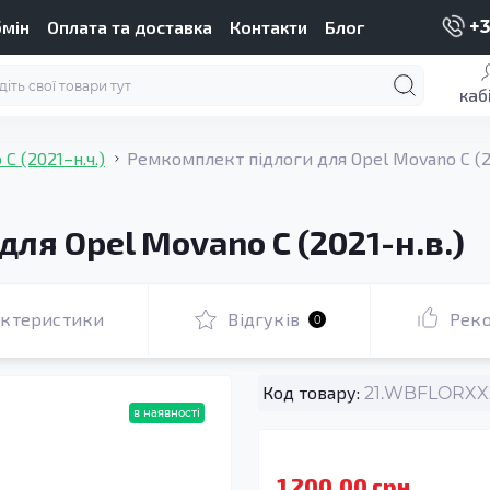
бмін
Оплата та доставка
Контакти
Блог
+3
каб
C (2021–н.ч.)
Ремкомплект підлоги для Opel Movano C (20
ля Opel Movano C (2021-н.в.)
актеристики
Відгуків
Рек
0
Код товару:
21.WBFLORXXX
в наявності
1 200.00 грн.