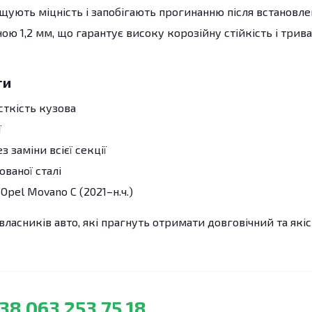
ують міцність і запобігають прогинанню після встановле
ю 1,2 мм, що гарантує високу корозійну стійкість і трив
ги
сткість кузова
ї
 заміни всієї секції
ованої сталі
pel Movano C (2021–н.ч.)
власників авто, які прагнуть отримати довговічний та які
38 063 253 75 18