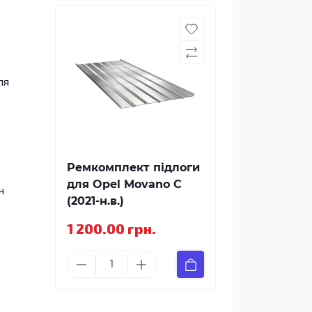
ля
Ремкомплект підлоги
для Opel Movano C
н
(2021-н.в.)
1 200.00 грн.