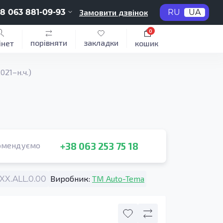
8 063 881-09-93
Замовити дзвінок
RU
UA
0
порівняти
закладки
інет
кошик
21–н.ч.)
+38 063 253 75 18
омендуємо
Виробник:
TM Auto-Tema
X.ALL.0.00