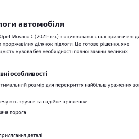
логи автомобіля
el Movano C (2021–н.ч.) з оцинкованої сталі призначені д
роржавілих ділянок підлоги. Це готове рішення, яке
цність кузова без необхідності повної заміни великих
вні особливості
Оптимальний розмір для перекриття найбільш уражених зо
печують зручне та надійне кріплення:
вача порога
прилягання деталі