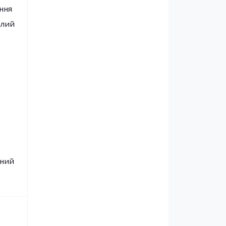
ння
алий
сний