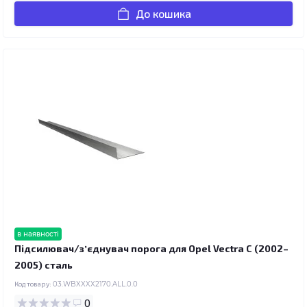
До кошика
в наявності
Підсилювач/зʼєднувач порога для Opel Vectra C (2002–
2005) сталь
Код товару:
03.WBXXXX2170.ALL.0.0
0