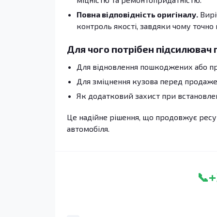
Повна відповідність оригіналу.
Вирі
контроль якості, завдяки чому точно
Для чого потрібен підсилювач 
Для відновлення пошкоджених або п
Для зміцнення кузова перед продаже
Як додатковий захист при встановлен
Це надійне рішення, що продовжує ресур
автомобіля.
+
📞