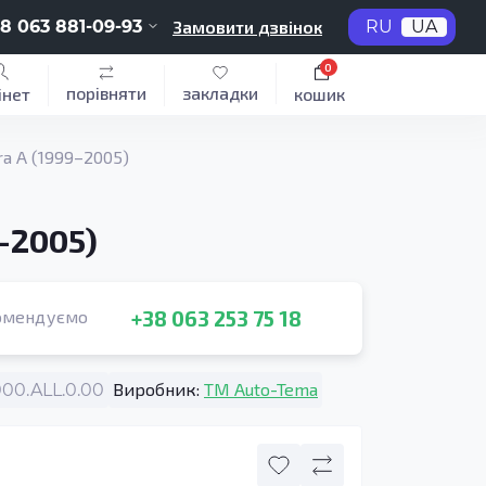
8 063 881-09-93
Замовити дзвінок
RU
UA
0
порівняти
закладки
інет
кошик
ra A (1999–2005)
–2005)
+38 063 253 75 18
омендуємо
Виробник:
TM Auto-Tema
0.ALL.0.00