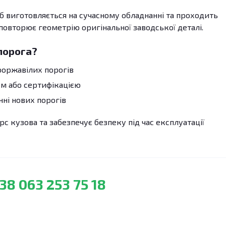
б виготовляється на сучасному обладнанні та проходить
 повторює геометрію оригінальної заводської деталі.
порога?
роржавілих порогів
м або сертифікацією
ні нових порогів
с кузова та забезпечує безпеку під час експлуатації
38 063 253 75 18