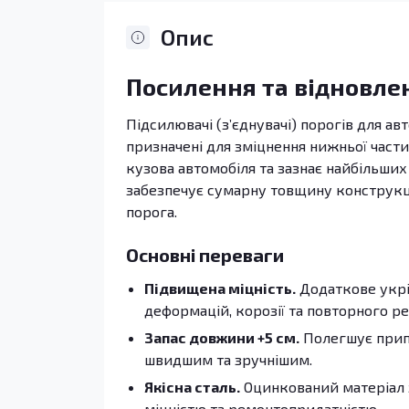
Опис
Посилення та відновле
Підсилювачі (з’єднувачі) порогів для авт
призначені для зміцнення нижньої части
кузова автомобіля та зазнає найбільших
забезпечує сумарну товщину конструкції
порога.
Основні переваги
Підвищена міцність.
Додаткове укрі
деформацій, корозії та повторного р
Запас довжини +5 см.
Полегшує припа
швидшим та зручнішим.
Якісна сталь.
Оцинкований матеріал 
міцністю та ремонтопридатністю.