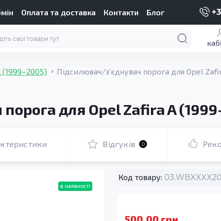
бмін
Оплата та доставка
Контакти
Блог
+3
каб
A (1999–2005)
Підсилювач/зʼєднувач порога для Opel Zafi
порога для Opel Zafira A (1999
актеристики
Відгуків
Рек
0
Код товару:
03.WBXXXX200
в наявності
500.00 грн.