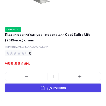
в наявності
Підсилювач/зʼєднувач порога для Opel Zafira Life
(2019–н.ч.) сталь
Код товару:
03.WBXXXX1200.ALL.0.0
0
400.00 грн.
До кошика