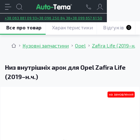
+38 063 881 09 93
+38 096 250 84 38
+38 099 657 61 50
Все про товар
Характеристики
Відгуків
0
Кузовні запчастини
Opel
Zafira Life (2019–н.ч.
Низ внутрішніх арок для Opel Zafira Life
(2019–н.ч.)
на замовлення