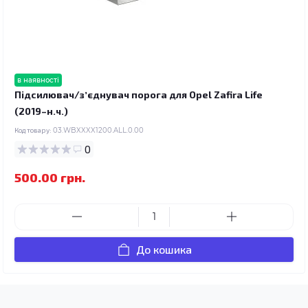
в наявності
Підсилювач/зʼєднувач порога для Opel Zafira Life
(2019–н.ч.)
Код товару:
03.WBXXXX1200.ALL.0.00
0
500.00 грн.
До кошика