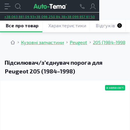
+38 063 881 09 93
+38 096 250 84 38
+38 099 657 61 50
Все про товар
Характеристики
Відгуків
0
Кузовні запчастини
Peugeot
205 (1984–1998)
Підсилювач/зʼєднувач порога для
Peugeot 205 (1984–1998)
в наявності