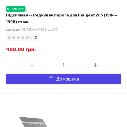
в наявності
Підсилювач/зʼєднувач порога для Peugeot 205 (1984–
1998) сталь
Код товару:
03.WBXXXX1800.ALL.0.0
0
400.00 грн.
До кошика