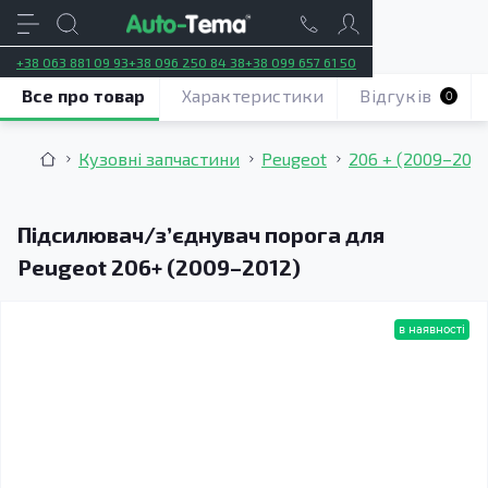
+38 063 881 09 93
+38 096 250 84 38
+38 099 657 61 50
Все про товар
Характеристики
Відгуків
0
Кузовні запчастини
Peugeot
206 + (2009–2012
Підсилювач/зʼєднувач порога для
Peugeot 206+ (2009–2012)
в наявності