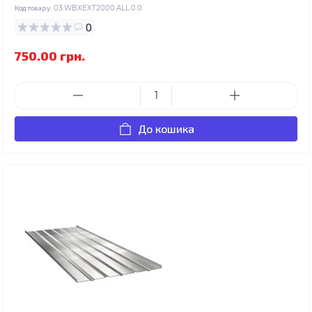
Код товару:
03.WBXEXT2000.ALL.0.0
0
750.00 грн.
До кошика