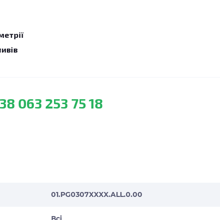
метрії
ливів
38 063 253 75 18
01.PG0307XXXX.ALL.0.00
Всі