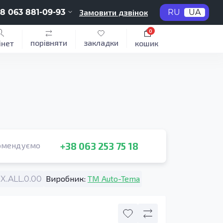
8 063 881-09-93
Замовити дзвінок
RU
UA
0
порівняти
закладки
інет
кошик
+38 063 253 75 18
омендуємо
Виробник:
TM Auto-Tema
X.ALL.0.00