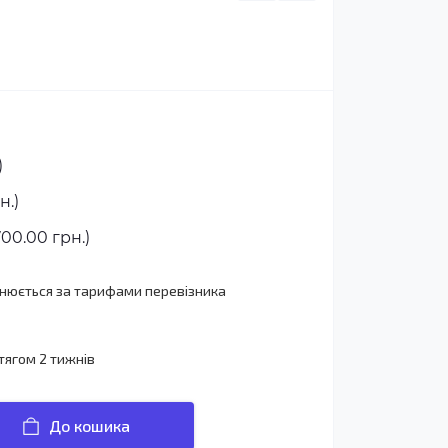
)
н.)
00.00 грн.)
йснюється за тарифами перевізника
тягом 2 тижнів
До кошика