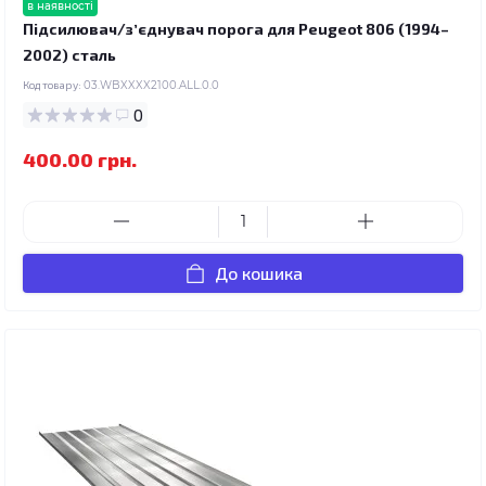
в наявності
Підсилювач/зʼєднувач порога для Peugeot 806 (1994–
2002) сталь
Код товару:
03.WBXXXX2100.ALL.0.0
0
400.00 грн.
До кошика