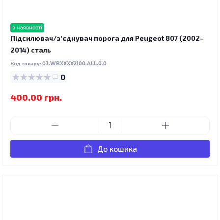
в наявності
Підсилювач/зʼєднувач порога для Peugeot 807 (2002–
2014) сталь
Код товару:
03.WBXXXX2100.ALL.0.0
0
400.00 грн.
До кошика