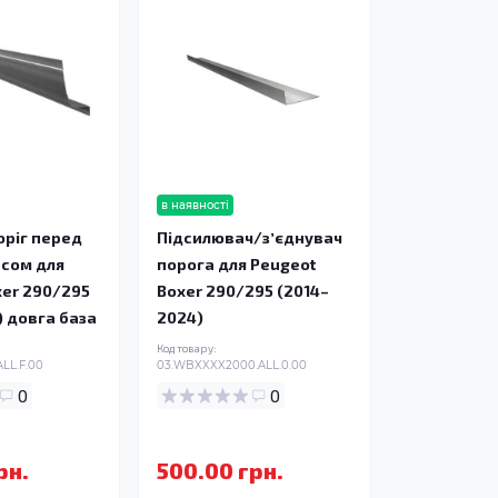
в наявності
оріг перед
Підсилювач/зʼєднувач
есом для
порога для Peugeot
xer 290/295
Boxer 290/295 (2014–
) довга база
2024)
Код товару:
LL.F.00
03.WBXXXX2000.ALL.0.00
0
0
рн.
500.00 грн.