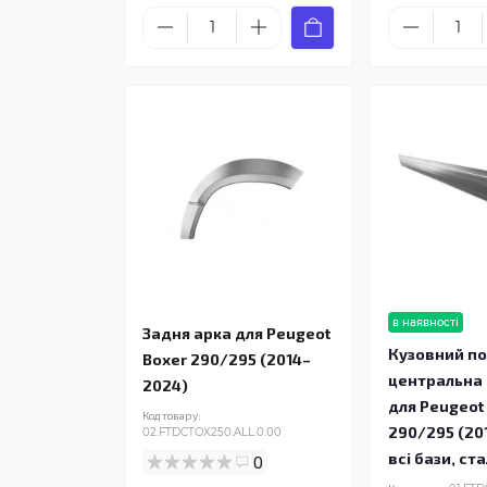
в наявності
Задня арка для Peugeot
Кузовний по
Boxer 290/295 (2014–
центральна
2024)
для Peugeot
Код товару:
290/295 (20
02.FTDCTOX250.ALL.0.00
всі бази, ст
0