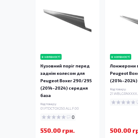
в наявності
в наявності
Кузовний поріг перед
Лонжерони п
заднім колесом для
Peugeot Box
Peugeot Boxer 290/295
(2014–2024)
(2014–2024) середня
Код товару:
21.WBLGRNXXXX.
база
Код товару:
01.FTDCTOX250.ALL.F.00
0
550.00 грн.
500.00 г