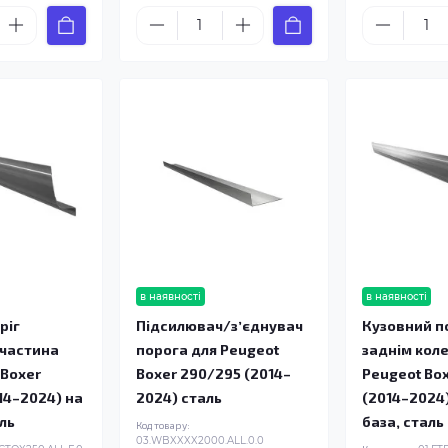
в наявності
в наявності
ріг
Підсилювач/зʼєднувач
Кузовний п
 частина
порога для Peugeot
заднім кол
 Boxer
Boxer 290/295 (2014–
Peugeot Bo
14–2024) на
2024) сталь
(2014–2024
аль
база, сталь
Код товару:
03.WBXXXX2000.ALL.0.0