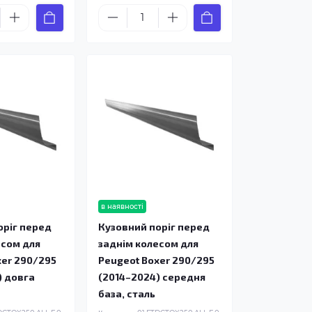
в наявності
оріг перед
Кузовний поріг перед
есом для
заднім колесом для
xer 290/295
Peugeot Boxer 290/295
) довга
(2014–2024) середня
база, сталь