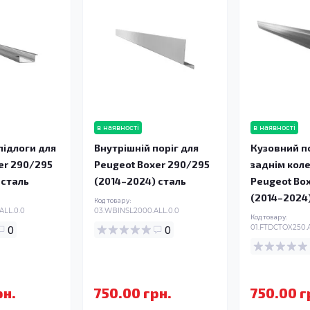
в наявності
в наявності
ідлоги для
Внутрішній поріг для
Кузовний п
er 290/295
Peugeot Boxer 290/295
заднім кол
 сталь
(2014–2024) сталь
Peugeot Bo
(2014–2024
Код товару:
ALL.0.0
03.WBINSL2000.ALL.0.0
Код товару:
0
0
01.FTDCTOX250.A
рн.
750.00 грн.
750.00 г