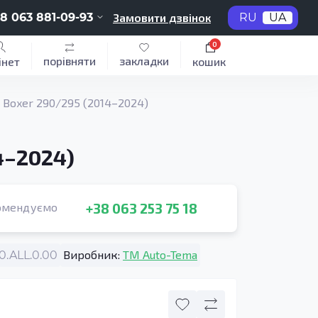
8 063 881-09-93
Замовити дзвінок
RU
UA
0
порівняти
закладки
інет
кошик
 Boxer 290/295 (2014–2024)
4–2024)
+38 063 253 75 18
омендуємо
Виробник:
TM Auto-Tema
.ALL.0.00