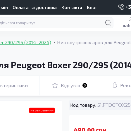
бмін
Оплата та доставка
Контакти
Блог
+3
каб
er 290/295 (2014–2024)
Низ внутрішніх арок для Peugeot
ля Peugeot Boxer 290/295 (201
актеристики
Відгуків
Рек
0
Код товару:
51.FTDCTOX250
на замовлення
490.00 грн.