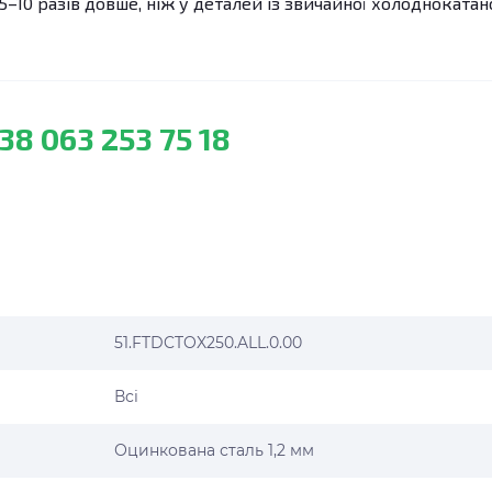
5–10 разів довше, ніж у деталей із звичайної холоднокатан
38 063 253 75 18
51.FTDCTOX250.ALL.0.00
Всі
Оцинкована сталь 1,2 мм