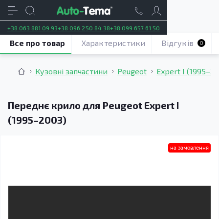
+38 063 881 09 93
+38 096 250 84 38
+38 099 657 61 50
Все про товар
Характеристики
Відгуків
0
Кузовні запчастини
Peugeot
Expert I (1995–2
Переднє крило для Peugeot Expert I
(1995–2003)
на замовлення