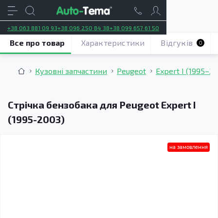
+38 063 881 09 93
+38 096 250 84 38
+38 099 657 61 50
Все про товар
Характеристики
Відгуків
0
Кузовні запчастини
Peugeot
Expert I (1995–2
Стрічка бензобака для Peugeot Expert I
(1995-2003)
на замовлення