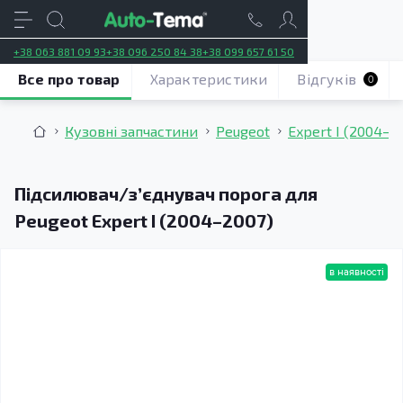
+38 063 881 09 93
+38 096 250 84 38
+38 099 657 61 50
Все про товар
Характеристики
Відгуків
0
Кузовні запчастини
Peugeot
Expert I (2004–2
Підсилювач/зʼєднувач порога для
Peugeot Expert I (2004–2007)
в наявності