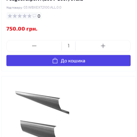
Код товару:
03.WBXEXT2100.ALL.0.0
0
750.00 грн.
До кошика