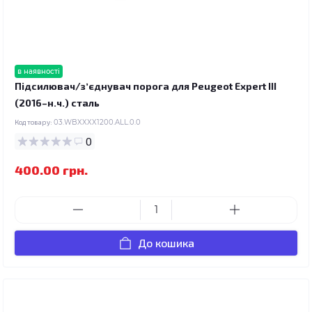
в наявності
Підсилювач/зʼєднувач порога для Peugeot Expert III
(2016–н.ч.) сталь
Код товару:
03.WBXXXX1200.ALL.0.0
0
400.00 грн.
До кошика