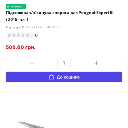
в наявності
Підсилювач/зʼєднувач порога для Peugeot Expert III
(2016–н.ч.)
Код товару:
03.WBXXXX1200.ALL.0.00
0
500.00 грн.
До кошика