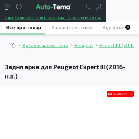
+38 063 881 09 93
+38 096 250 84 38
+38 099 657 61 50
Все про товар
Характеристики
Відгуків
0
Кузовні запчастини
Peugeot
Expert III (2016–н
Задня арка для Peugeot Expert III (2016-
н.в.)
на замовлення