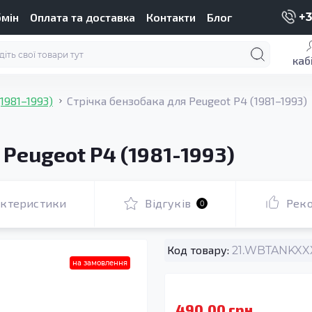
бмін
Оплата та доставка
Контакти
Блог
+3
каб
(1981–1993)
Стрічка бензобака для Peugeot P4 (1981–1993)
 Peugeot P4 (1981-1993)
актеристики
Відгуків
Рек
0
Код товару:
21.WBTANKXXX
на замовлення
490.00 грн.