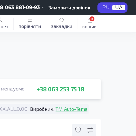
8 063 881-09-93
Замовити дзвінок
RU
UA
0
порівняти
закладки
інет
кошик
+38 063 253 75 18
омендуємо
Виробник:
TM Auto-Tema
X.ALL.0.00