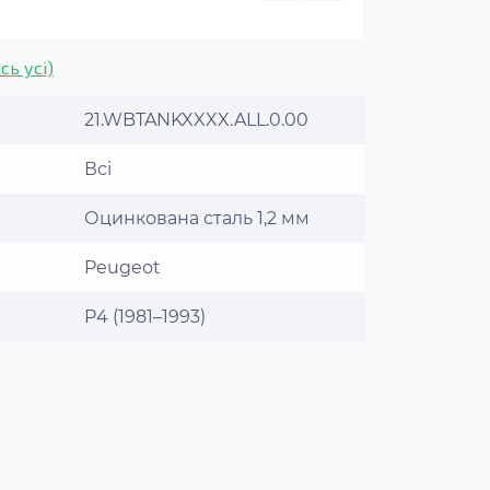
сь усі)
21.WBTANKXXXX.ALL.0.00
Всі
Оцинкована сталь 1,2 мм
Peugeot
P4 (1981–1993)