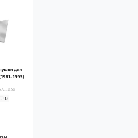
глушки для
(1981–1993)
.ALL.0.00
0
рн.