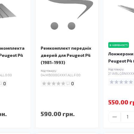
в наявності
мкомплекта
Ремкомплект передніх
Лонжерони 
 Peugeot P4
дверей для Peugeot P4
Peugeot P4 
(1981–1993)
Код товару:
Код товару:
21.WBLGRNXXXX.
LL.0.00
04.MB000GXXX1.ALL.F.00
0
0
550.00 г
рн.
590.00 грн.