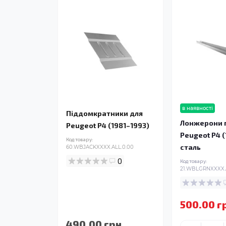
в наявності
Піддомкратники для
Лонжерони п
Peugeot P4 (1981–1993)
Peugeot P4 (
Код товару:
сталь
60.WBJACKXXXX.ALL.0.00
0
Код товару:
21.WBLGRNXXXX.
500.00 г
490.00 грн.