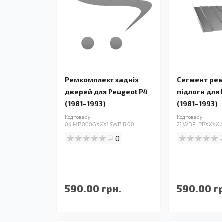
Ремкомплект задніх
Сегмент ре
дверей для Peugeot P4
підлоги для
(1981–1993)
(1981–1993)
Код товару:
Код товару:
04.MB000GXXX1.SWB.R.00
21.WBFLRPXXXX.A
0
590.00 грн.
590.00 г