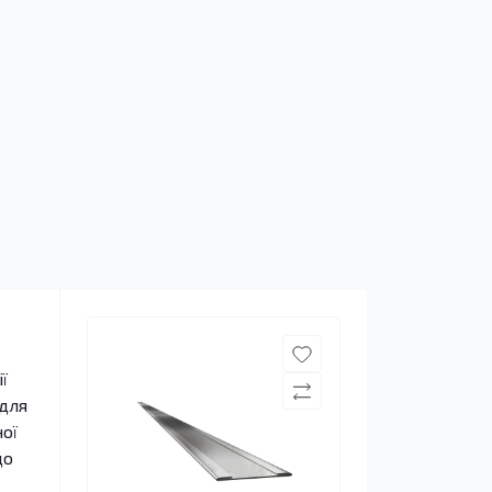
ї
 для
ої
що