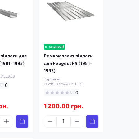
в наявності
підлоги для
Ремкомплект підлоги
(1981–1993)
для Peugeot P4 (1981–
1993)
ALL.0.00
Код товару:
0
21.WBFLORXXXX.ALL.0.00
0
рн.
1 200.00 грн.