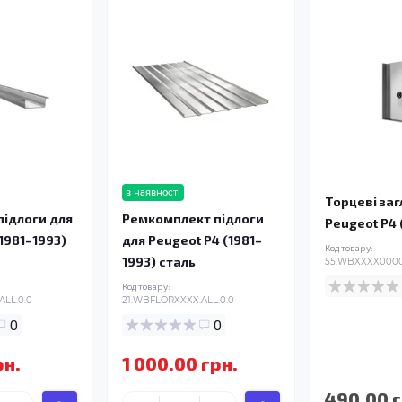
в наявності
Торцеві за
ідлоги для
Ремкомплект підлоги
Peugeot P4 
1981–1993)
для Peugeot P4 (1981–
Код товару:
1993) сталь
55.WBXXXX0000
Код товару:
ALL.0.0
21.WBFLORXXXX.ALL.0.0
0
0
рн.
1 000.00 грн.
490.00 г