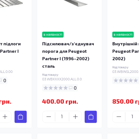
в наявності
в наявності
т підлоги
Підсилювач/зʼєднувач
Внутрішній 
Partner I
порога для Peugeot
Peugeot Par
Partner I (1996–2002)
2002)
сталь
Код товару:
LL.0.00
03.WBINSL2000.
Код товару:
0
03.WBXXXX2000.ALL.0.0
0
грн.
400.00 грн.
850.00 г