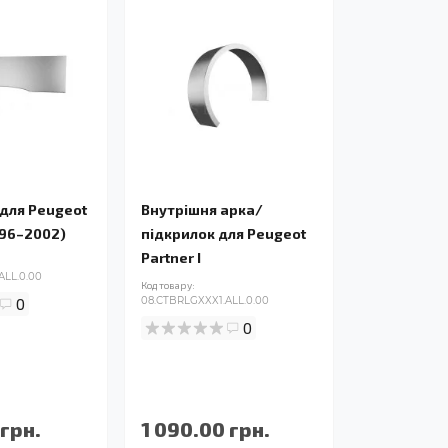
 для Peugeot
Внутрішня арка/
1996–2002)
підкрилок для Peugeot
Partner I
ALL.0.00
Код товару:
0
08.CTBRLGXXX1.ALL.0.00
0
 грн.
1 090.00 грн.