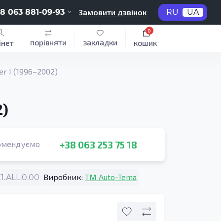
8 063 881-09-93
Замовити дзвінок
RU
UA
0
порівняти
закладки
інет
кошик
r I (1996–2002)
2)
+38 063 253 75 18
омендуємо
Виробник:
TM Auto-Tema
.ALL.0.00