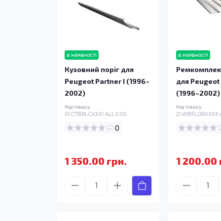
в наявності
в наявності
Кузовний поріг для
Ремкомплек
Peugeot Partner I (1996–
для Peugeot 
2002)
(1996–2002)
Код товару:
Код товару:
01.CTBRLGXXX1.ALL.0.00
21.WBFLORXXXX.A
0
1 350.00 грн.
1 200.00 