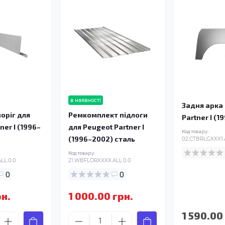
в наявності
Задня арка
оріг для
Ремкомплект підлоги
Partner I (
ner I (1996–
для Peugeot Partner I
Код товару:
(1996–2002) сталь
02.CTBRLGXXX1.
Код товару:
LL.0.0
21.WBFLORXXXX.ALL.0.0
0
0
рн.
1 000.00 грн.
1 590.00