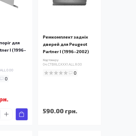
Ремкомплект задніх
поріг для
дверей для Peugeot
tner I (1996–
Partner I (1996–2002)
Код товару:
04.CTBRLGXXX1.ALL.R.00
ALL.0.00
0
0
рн.
590.00 грн.