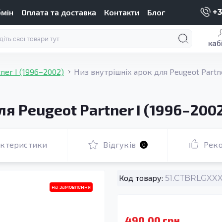
бмін
Оплата та доставка
Контакти
Блог
+3
каб
tner I (1996–2002)
Низ внутрішніх арок для Peugeot Partne
я Peugeot Partner I (1996–200
актеристики
Відгуків
Рек
0
Код товару:
51.CTBRLGXXX1
на замовлення
490.00 грн.