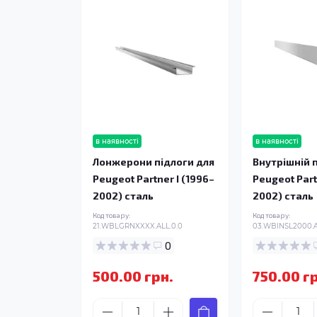
в наявності
в наявності
Лонжерони підлоги для
Внутрішній п
Peugeot Partner I (1996–
Peugeot Part
2002) сталь
2002) сталь
Код товару:
Код товару:
21.WBLGRNXXXX.ALL.0.0
03.WBINSL2000.A
0
500.00 грн.
750.00 г