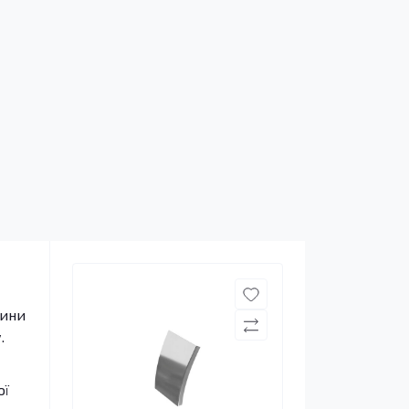
тини
.
ої