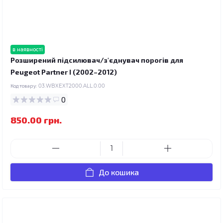
в наявності
Розширений підсилювач/з'єднувач порогів для
Peugeot Partner I (2002–2012)
Код товару:
03.WBXEXT2000.ALL.0.00
0
850.00 грн.
До кошика