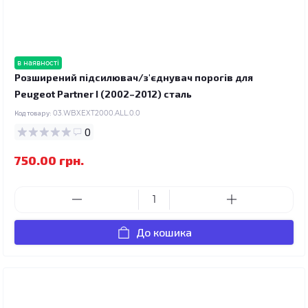
в наявності
Розширений підсилювач/з'єднувач порогів для
Peugeot Partner I (2002–2012) сталь
Код товару:
03.WBXEXT2000.ALL.0.0
0
750.00 грн.
До кошика