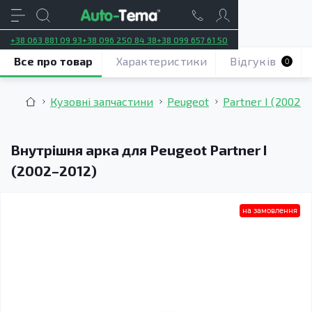
+38 063 881 09 93
+38 096 250 84 38
+38 099 657 61 50
Все про товар
Характеристики
Відгуків
0
Кузовні запчастини
Peugeot
Partner I (2002–
Внутрішня арка для Peugeot Partner I
(2002–2012)
на замовлення