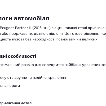
логи автомобіля
ugeot Partner II (2015–н.ч.) з оцинкованої сталі призначен
бо проржавілих ділянок підлоги. Це готове рішення, яке
цність кузова без необхідності повної заміни великих
вні особливості
Оптимальний розмір для перекриття найбільш уражених зо
печують зручне та надійне кріплення:
вача порога
прилягання деталі