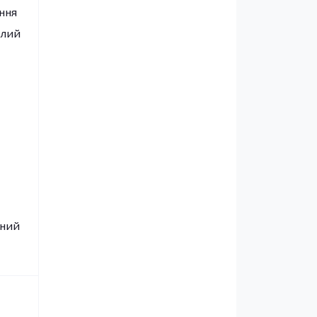
ння
алий
сний