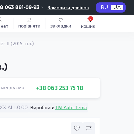
8 063 881-09-93
Замовити дзвінок
RU
UA
0
порівняти
закладки
інет
кошик
 II (2015–н.ч.)
.)
+38 063 253 75 18
омендуємо
Виробник:
TM Auto-Tema
X.ALL.0.00