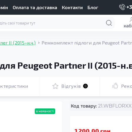
бмін
Оплата та доставка
Контакти
Блог
+3
каб
ner II (2015–н.ч.)
Ремкомплект підлоги для Peugeot Partner
я Peugeot Partner II (2015-н.в
актеристики
Відгуків
Рек
0
Код товару:
21.WBFLORXXX
в наявності
1 200.00 грн.