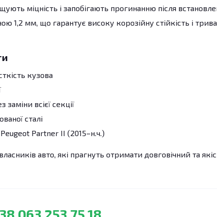
ують міцність і запобігають прогинанню після встановле
ю 1,2 мм, що гарантує високу корозійну стійкість і трив
ги
сткість кузова
ї
 заміни всієї секції
ованої сталі
ugeot Partner II (2015–н.ч.)
власників авто, які прагнуть отримати довговічний та які
38 063 253 75 18