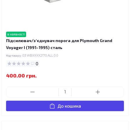
в наявності
Підсилювач/зʼєднувач порога для Plymouth Grand
Voyager I (1991–1995) сталь
Код товару:
03.WBXXXX2170.ALL.0.0
0
400.00 грн.
До кошика