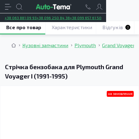
+38 063 881 09 93
+38 096 250 84 38
+38 099 657 61 50
Все про товар
Характеристики
Відгуків
0
Кузовні запчастини
Plymouth
Grand Voyager I
Стрічка бензобака для Plymouth Grand
Voyager I (1991-1995)
на замовлення