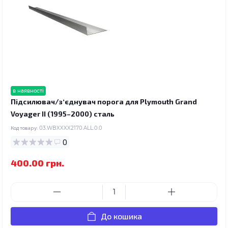
в наявності
Підсилювач/зʼєднувач порога для Plymouth Grand
Voyager II (1995–2000) сталь
Код товару:
03.WBXXXX2170.ALL.0.0
0
400.00 грн.
До кошика