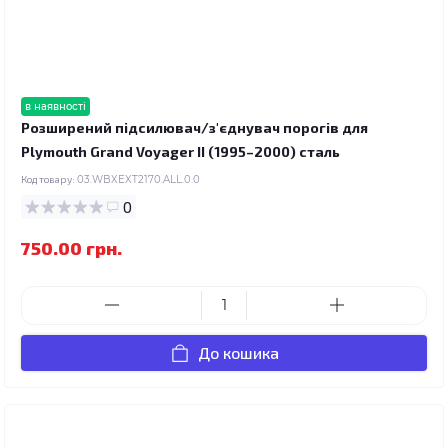
в наявності
Розширений підсилювач/з'єднувач порогів для
Plymouth Grand Voyager II (1995–2000) сталь
Код товару:
03.WBXEXT2170.ALL.0.0
0
750.00 грн.
До кошика