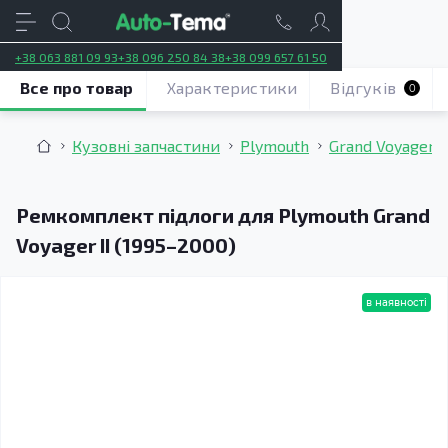
+38 063 881 09 93
+38 096 250 84 38
+38 099 657 61 50
Все про товар
Характеристики
Відгуків
0
Кузовні запчастини
Plymouth
Grand Voyager I
Ремкомплект підлоги для Plymouth Grand
Voyager II (1995–2000)
в наявності