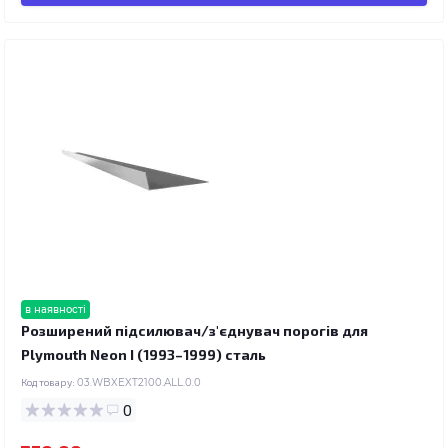
в наявності
Розширений підсилювач/з'єднувач порогів для
Plymouth Neon I (1993–1999) сталь
Код товару:
03.WBXEXT2100.ALL.0.0
0