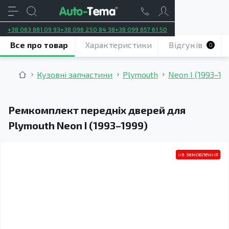
+38 063 881 09 93
+38 096 250 84 38
+38 099 657 61 50
Все про товар
Характеристики
Відгуків
0
Кузовні запчастини
Plymouth
Neon I (1993–19
Ремкомплект передніх дверей для
Plymouth Neon I (1993–1999)
на замовлення