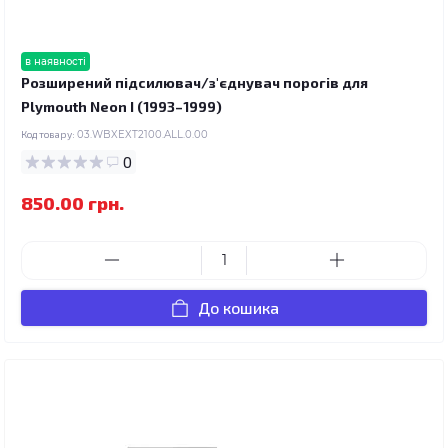
в наявності
Розширений підсилювач/з'єднувач порогів для
Plymouth Neon I (1993–1999)
Код товару:
03.WBXEXT2100.ALL.0.00
0
850.00 грн.
До кошика