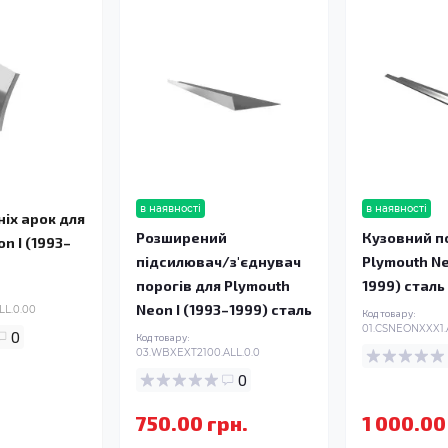
в наявності
в наявності
ніх арок для
Розширений
Кузовний по
n I (1993–
підсилювач/з'єднувач
Plymouth Ne
порогів для Plymouth
1999) сталь
Neon I (1993–1999) сталь
LL.0.00
Код товару:
01.CSNEONXXX1.
0
Код товару:
03.WBXEXT2100.ALL.0.0
0
750.00 грн.
1 000.00