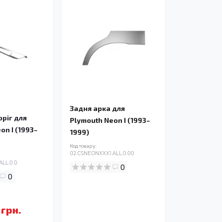
Задня арка для
ріг для
Plymouth Neon I (1993–
on I (1993–
1999)
Код товару:
02.CSNEONXXX1.ALL.0.00
ALL.0.0
0
0
 грн.