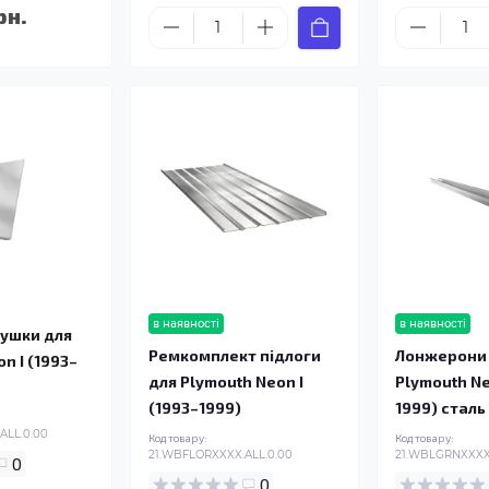
рн.
в наявності
в наявності
лушки для
Ремкомплект підлоги
Лонжерони 
n I (1993–
для Plymouth Neon I
Plymouth Ne
(1993–1999)
1999) сталь
ALL.0.00
Код товару:
Код товару:
21.WBFLORXXXX.ALL.0.00
21.WBLGRNXXXX.
0
0