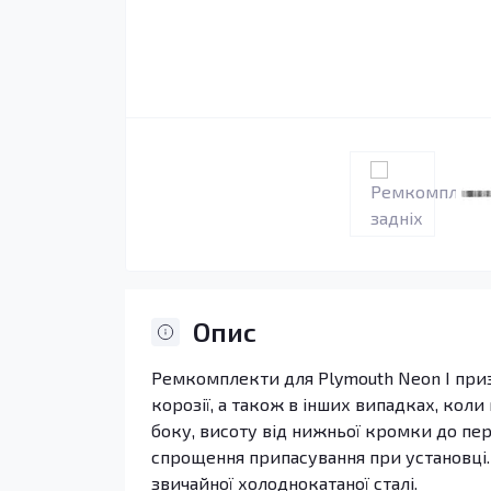
Опис
Ремкомплекти для Plymouth Neon I приз
корозії, а також в інших випадках, кол
боку, висоту від нижньої кромки до пе
спрощення припасування при установці. с
звичайної холоднокатаної сталі.