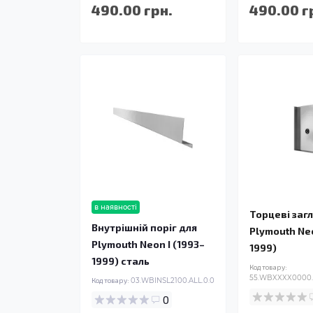
490.00 грн.
490.00 г
в наявності
Торцеві заг
Внутрішній поріг для
Plymouth Neo
Plymouth Neon I (1993–
1999)
1999) сталь
Код товару:
55.WBXXXX0000.
Код товару:
03.WBINSL2100.ALL.0.0
0