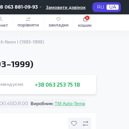
8 063 881-09-93
Замовити дзвінок
RU
UA
0
порівняти
закладки
інет
кошик
 Neon I (1993–1999)
93–1999)
+38 063 253 75 18
омендуємо
Виробник:
TM Auto-Tema
1.4SD.R.00