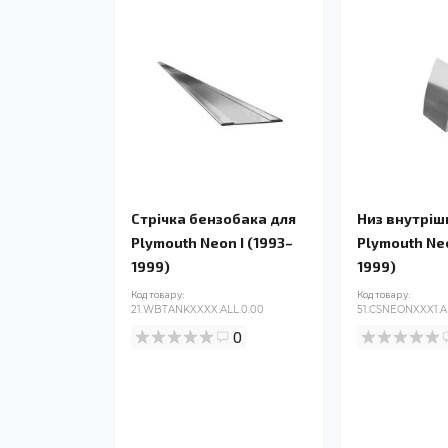
Стрічка бензобака для
Низ внутріш
Plymouth Neon I (1993–
Plymouth Neo
1999)
1999)
Код товару:
Код товару:
21.WBTANKXXXX.ALL.0.00
51.CSNEONXXX1.A
0