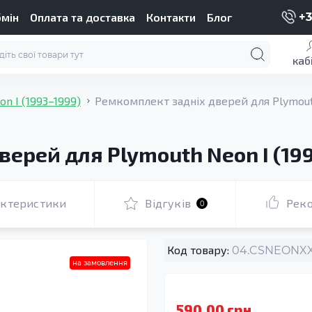
бмін
Оплата та доставка
Контакти
Блог
+3
каб
on I (1993–1999)
Ремкомплект задніх дверей для Plymouth
ерей для Plymouth Neon I (19
актеристики
Відгуків
Рек
0
Код товару:
04.CSNEONXXX
на замовлення
590.00 грн.