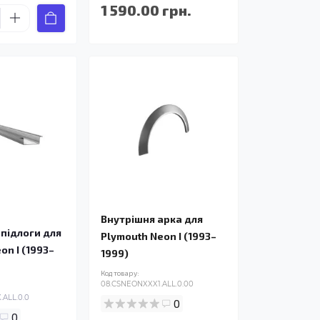
1 590.00 грн.
Внутрішня арка для
підлоги для
Plymouth Neon I (1993–
on I (1993–
1999)
Код товару:
08.CSNEONXXX1.ALL.0.00
ALL.0.0
0
0