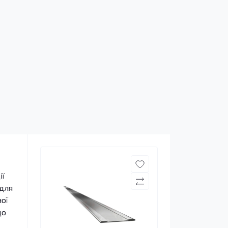
ії
 для
ої
що