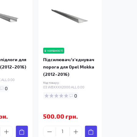
в наявності
підлоги для
Підсилювач/зʼєднувач
 (2012–2016)
порога для Opel Mokka
(2012–2016)
ALL.0.00
Код товару:
0
03.WBXXXX2000.ALL.0.00
0
рн.
500.00 грн.