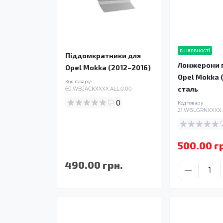
в наявності
Піддомкратники для
Лонжерони п
Opel Mokka (2012–2016)
Opel Mokka 
Код товару:
сталь
60.WBJACKXXXX.ALL.0.00
0
Код товару:
21.WBLGRNXXXX.
500.00 г
490.00 грн.