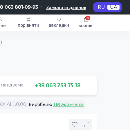
8 063 881-09-93
Замовити дзвінок
RU
UA
0
порівняти
закладки
інет
кошик
)
+38 063 253 75 18
омендуємо
Виробник:
TM Auto-Tema
X.ALL.0.00