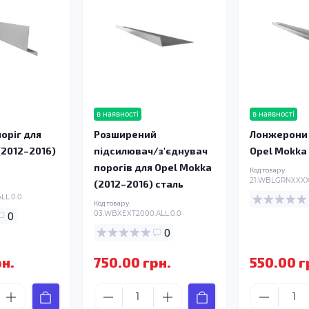
в наявності
в наявності
оріг для
Розширений
Лонжерони 
(2012–2016)
підсилювач/з'єднувач
Opel Mokka
порогів для Opel Mokka
Код товару:
21.WBLGRNXXXX.
(2012–2016) сталь
LL.0.0
Код товару:
0
03.WBXEXT2000.ALL.0.0
0
рн.
750.00 грн.
550.00 г