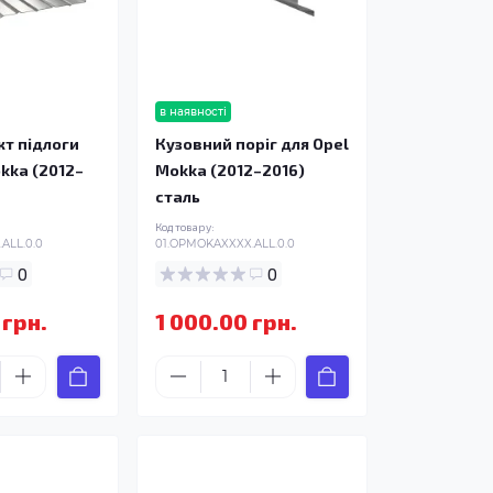
в наявності
т підлоги
Кузовний поріг для Opel
kka (2012–
Mokka (2012–2016)
сталь
Код товару:
ALL.0.0
01.OPMOKAXXXX.ALL.0.0
0
0
 грн.
1 000.00 грн.