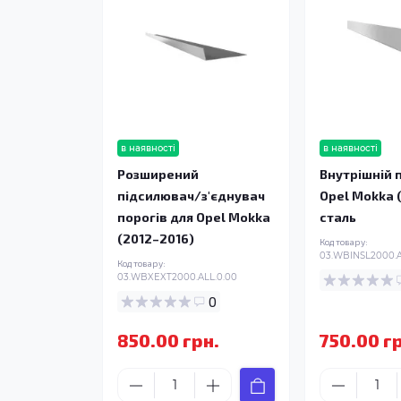
в наявності
в наявності
Розширений
Внутрішній п
підсилювач/з'єднувач
Opel Mokka 
порогів для Opel Mokka
сталь
(2012–2016)
Код товару:
03.WBINSL2000.A
Код товару:
03.WBXEXT2000.ALL.0.00
0
850.00 грн.
750.00 г