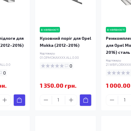
в наявності
в наявності
ідлоги для
Кузовний поріг для Opel
Ремкомплек
(2012–2016)
Mokka (2012–2016)
для Opel Mo
2016) сталь
Код товару:
01.OPMOKAXXXX.ALL.0.00
Код товару:
ALL.0.0
0
21.WBFLORXXXX.
0
рн.
1 350.00 грн.
1 000.00