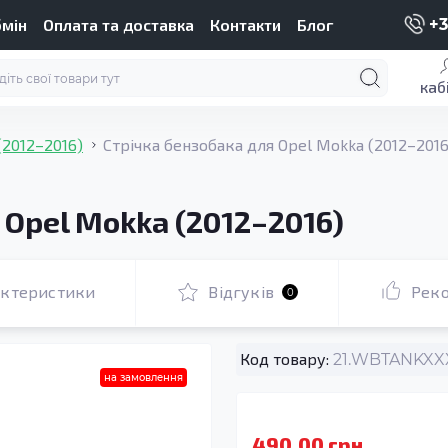
бмін
Оплата та доставка
Контакти
Блог
+3
каб
(2012–2016)
Стрічка бензобака для Opel Mokka (2012–2016
 Opel Mokka (2012–2016)
актеристики
Відгуків
Рек
0
Код товару:
21.WBTANKXXX
на замовлення
490.00 грн.