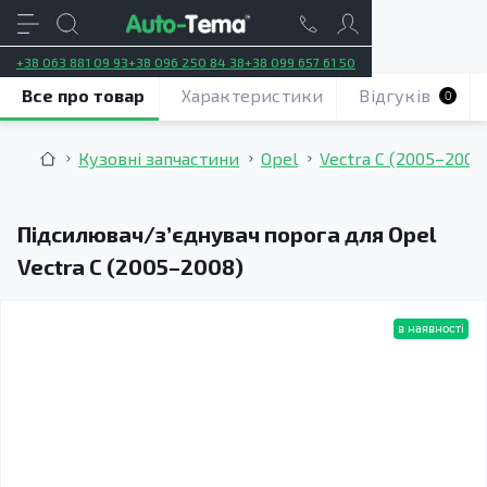
+38 063 881 09 93
+38 096 250 84 38
+38 099 657 61 50
Все про товар
Характеристики
Відгуків
0
Кузовні запчастини
Opel
Vectra C (2005–2008
Підсилювач/зʼєднувач порога для Opel
Vectra C (2005–2008)
в наявності