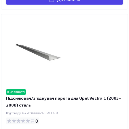
в наявності
Підсилювач/зʼєднувач порога для Opel Vectra C (2005–
2008) сталь
Код товару:
03.WBXXXX2170.ALL.0.0
0