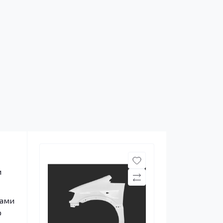
и
гами
ю