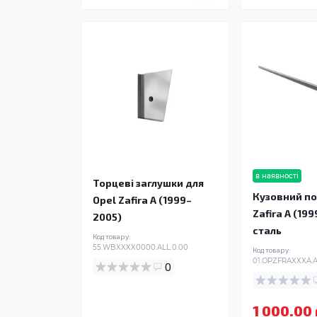
в наявності
Торцеві заглушки для
Кузовний по
Opel Zafira A (1999–
Zafira A (19
2005)
сталь
Код товару:
55.WBXXXX0000.ALL.0.00
Код товару:
01.OPZFRAXXXA.A
0
1 000.00 