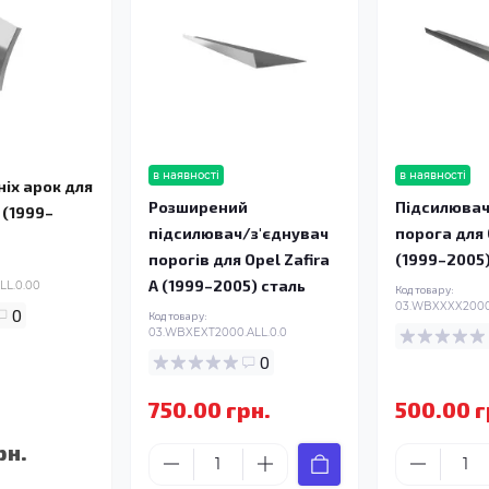
в наявності
в наявності
ніх арок для
Розширений
Підсилювач
A (1999–
підсилювач/з'єднувач
порога для 
порогів для Opel Zafira
(1999–2005
A (1999–2005) сталь
LL.0.00
Код товару:
03.WBXXXX2000
0
Код товару:
03.WBXEXT2000.ALL.0.0
0
750.00 грн.
500.00 г
рн.