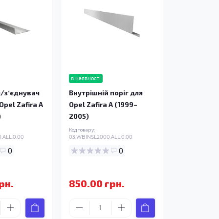
в наявності
/зʼєднувач
Внутрішній поріг для
Opel Zafira A
Opel Zafira A (1999–
)
2005)
Код товару:
.ALL.0.00
03.WBINSL2000.ALL.0.00
0
0
рн.
850.00 грн.