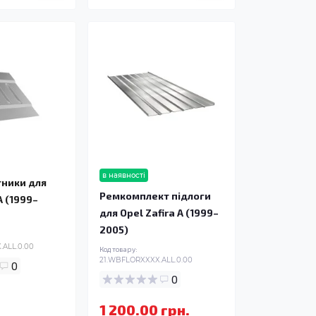
в наявності
ники для
Ремкомплект підлоги
A (1999–
для Opel Zafira A (1999–
2005)
ALL.0.00
Код товару:
21.WBFLORXXXX.ALL.0.00
0
0
1 200.00 грн.