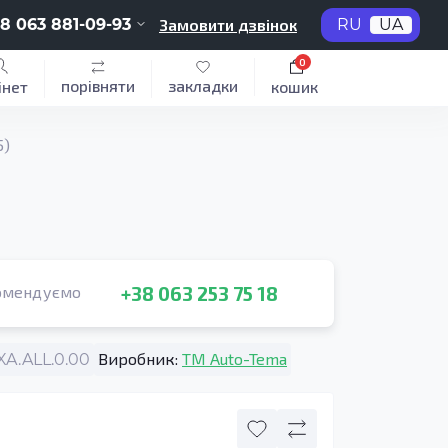
8 063 881-09-93
Замовити дзвінок
RU
UA
0
порівняти
закладки
інет
кошик
5)
+38 063 253 75 18
омендуємо
Виробник:
TM Auto-Tema
A.ALL.0.00