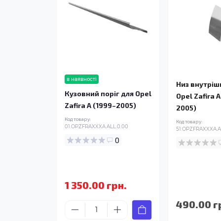
в наявності
Низ внутріш
Кузовний поріг для Opel
Opel Zafira 
Zafira A (1999–2005)
2005)
Код товару:
Код товару:
01.OPZFRAXXXA.ALL.0.00
51.OPZFRAXXXA.A
0
1 350.00 грн.
490.00 г