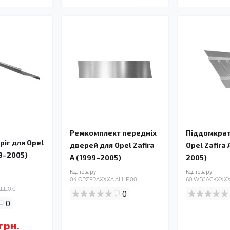
Ремкомплект передніх
Піддомкрат
ріг для Opel
дверей для Opel Zafira
Opel Zafira 
99–2005)
A (1999–2005)
2005)
Код товару:
Код товару:
04.OPZFRAXXXA.ALL.F.00
60.WBJACKXXXX.
LL.0.0
0
0
грн.