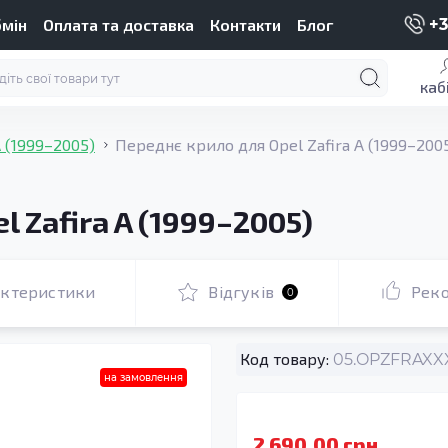
бмін
Оплата та доставка
Контакти
Блог
+3
каб
A (1999–2005)
Переднє крило для Opel Zafira A (1999–200
 Zafira A (1999–2005)
актеристики
Відгуків
Рек
0
Код товару:
05.OPZFRAXXX
на замовлення
2 690.00 грн.