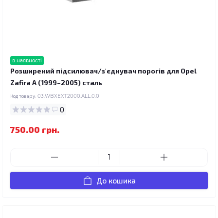
в наявності
Розширений підсилювач/з'єднувач порогів для Opel
Zafira A (1999–2005) сталь
Код товару:
03.WBXEXT2000.ALL.0.0
0
750.00 грн.
До кошика