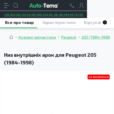
+38 063 881 09 93
+38 096 250 84 38
+38 099 657 61 50
Все про товар
Характеристики
Відгуків
0
Кузовні запчастини
Peugeot
205 (1984–1998)
Низ внутрішніх арок для Peugeot 205
(1984–1998)
на замовлення