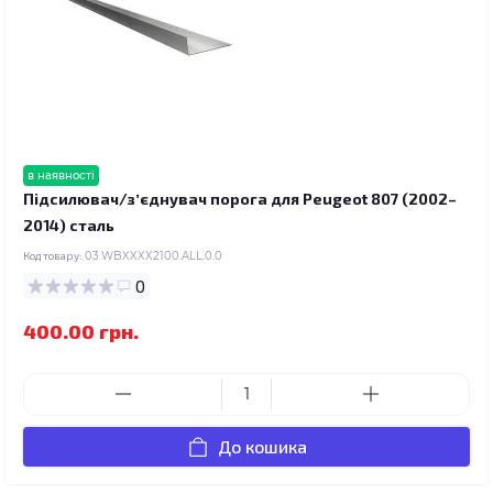
в наявності
Підсилювач/зʼєднувач порога для Peugeot 807 (2002–
2014) сталь
Код товару:
03.WBXXXX2100.ALL.0.0
0
400.00 грн.
До кошика