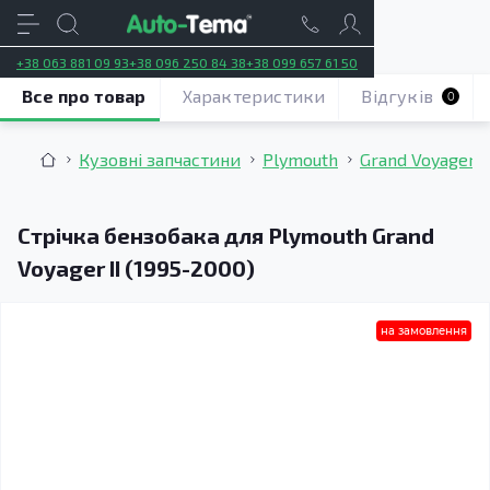
+38 063 881 09 93
+38 096 250 84 38
+38 099 657 61 50
Все про товар
Характеристики
Відгуків
0
Кузовні запчастини
Plymouth
Grand Voyager I
Стрічка бензобака для Plymouth Grand
Voyager II (1995-2000)
на замовлення