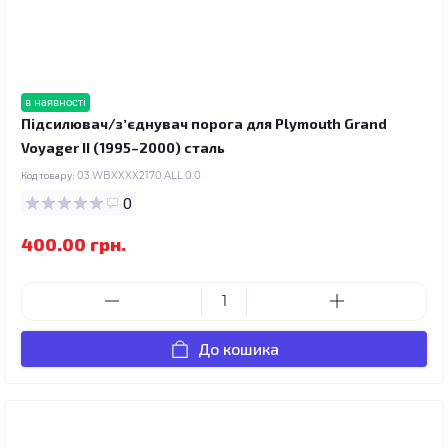
в наявності
Підсилювач/зʼєднувач порога для Plymouth Grand
Voyager II (1995–2000) сталь
Код товару:
03.WBXXXX2170.ALL.0.0
0
400.00 грн.
До кошика