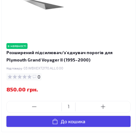
в наявності
Розширений підсилювач/з'єднувач порогів для
Plymouth Grand Voyager II (1995–2000)
Код товару:
03.WBXEXT2170.ALL.0.00
0
850.00 грн.
До кошика