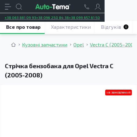
+38 063 881 09 93
+38 096 250 84 38
+38 099 657 61 50
Все про товар
Характеристики
Відгуків
0
Кузовні запчастини
Opel
Vectra C (2005–2008
Стрічка бензобака для Opel Vectra C
(2005-2008)
на замовлення